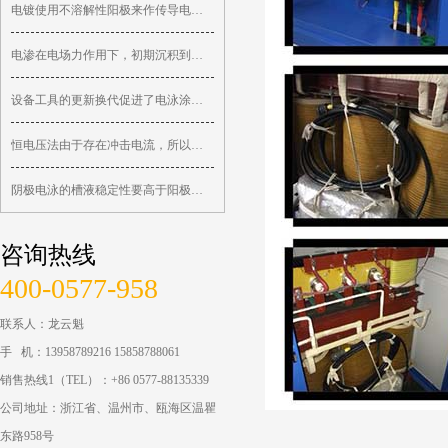
电镀使用不溶解性阳极来作传导电流，镀液金属离子需用金属盐来补充
电渗在电场力作用下，初期沉积到金属表面的漆膜是疏松多孔的
设备工具的更新换代促进了电泳涂装的发展
恒电压法由于存在冲击电流，所以要求整流电源的容量要很大
阴极电泳的槽液稳定性要高于阳极电泳槽液
咨询热线
400-0577-958
联系人：龙云魁
手 机：13958789216 15858788061
销售热线1（TEL）：+86 0577-88135339
公司地址：
浙江省、温州市、瓯海区温瞿
东路958号