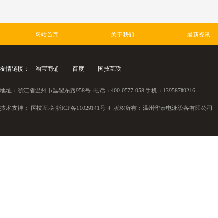
网站首页
关于我们
最新资讯
友情链接：
淘宝商铺
百度
国技互联
地址：浙江省温州市温瞿东路958号 电话：400-0577-958 手机：13958789216
技术支持：
国技互联
浙ICP备11029141号-4
版权所有：温州华泰电泳设备有限公司