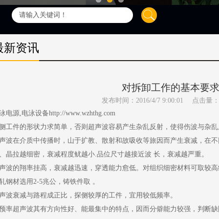
最新资讯
对拆卸工作的基本要
发布时间：2016/4/7 9:00:01
点击量
泳电源,电泳设备http://www.wzhthg.com
侧工件的形状力求简单，否则超声波容易产生杂乱反射，使得伤波与杂乱
声波在介质中传播时，山于扩教、散射和故吸收等旅因而产生衰减，在不
、晶拉越细密，衰减程度鱿越小.品位尺寸越接近波 长，衰减越严重。
声波的翔率挂高，衰减越迅速，穿透能力愈低。对组织细密材料可取较高级
轧钢材选用2-5兆公，铸铁件取 。
声波衰减与路程成正比，探侧较厚的工件，宜用较低频率。
预率超声波其有方向性好、能最集中的特点，因而分僻能力较强，判断缺