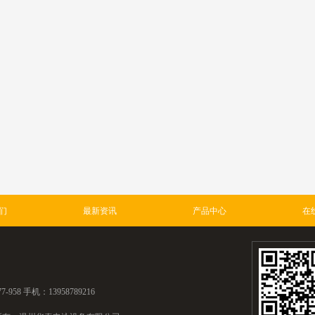
们
最新资讯
产品中心
在
58 手机：13958789216