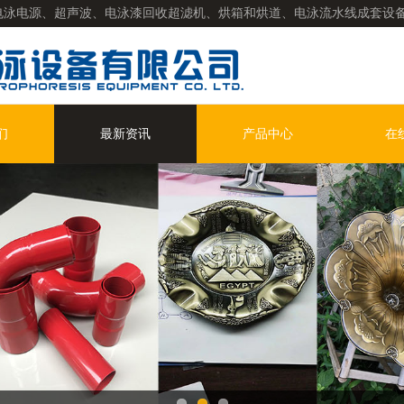
电泳电源、超声波、电泳漆回收超滤机、烘箱和烘道、电泳流水线成套设备
哑光漆、彩色系列电泳漆、电泳色浆等涂料)
们
最新资讯
产品中心
在