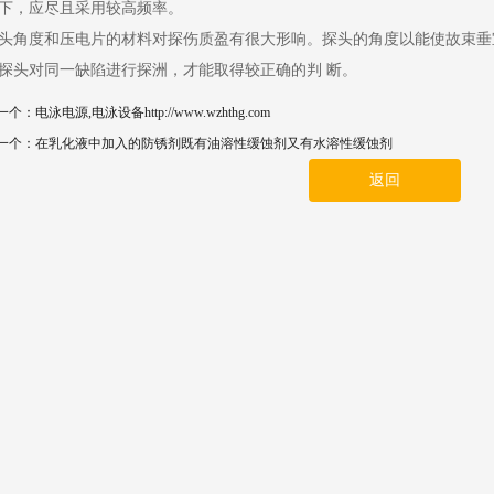
下，应尽且采用较高频率。
头角度和压电片的材料对探伤质盈有很大形响。探头的角度以能使故束垂
探头对同一缺陷进行探洲，才能取得较正确的判 断。
一个：
电泳电源,电泳设备http://www.wzhthg.com
一个：
在乳化液中加入的防锈剂既有油溶性缓蚀剂又有水溶性缓蚀剂
返回