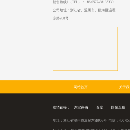
销售热线1（TEL）：+86 0577-88135339
公司地址：
浙江省、温州市、瓯海区温瞿
东路958号
网站首页
关于我
友情链接：
淘宝商铺
百度
国技互联
地址：浙江省温州市温瞿东路958号 电话：400-0577-9