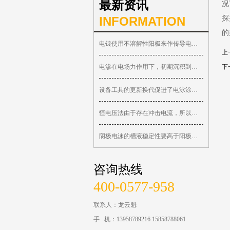
最新资讯
况
INFORMATION
探
的
电镀使用不溶解性阳极来作传导电流，镀液金属离子需用金属盐来补充
上
电渗在电场力作用下，初期沉积到金属表面的漆膜是疏松多孔的
下
设备工具的更新换代促进了电泳涂装的发展
恒电压法由于存在冲击电流，所以要求整流电源的容量要很大
阴极电泳的槽液稳定性要高于阳极电泳槽液
咨询热线
400-0577-958
联系人：龙云魁
手 机：13958789216 15858788061